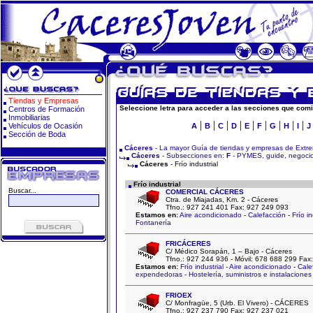
Tiendas y Empresas
Seleccione letra para acceder a las secciones que comi
Centros de Formación
Inmobiliarias
|
|
|
|
|
|
|
|
|
Vehículos de Ocasión
A
B
C
D
E
F
G
H
I
J
Sección de Boda
Cáceres
- La mayor Guía de tiendas y empresas de Extr
Cáceres
- Subsecciones en:
F
- PYMES, guide, negocios
Cáceres
- Frío industrial
Frío industrial
Buscar...
COMERCIAL CÁCERES
Ctra. de Miajadas, Km. 2 - Cáceres
Tfno.: 927 241 401 Fax: 927 249 093
Estamos en:
Aire acondicionado
-
Calefacción
-
Frío in
Fontanería
FRICÁCERES
C/ Médico Sorapán, 1 – Bajo - Cáceres
Tfno.: 927 244 936 - Móvil: 678 688 299 Fax
Estamos en:
Frío industrial
-
Aire acondicionado
-
Cale
expendedoras
-
Hostelería, suministros e instalaciones
FRIOEX
C/ Monfragüe, 5 (Urb. El Vivero) - CÁCERES
Tfno.: 927 237 790 Fax: 927 237 021