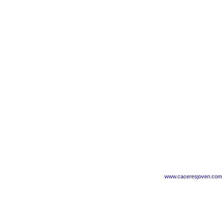
www.caceresjoven.com