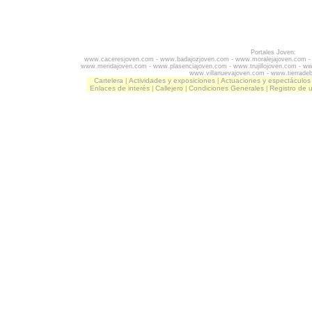
Portales Joven:
www.caceresjoven.com
-
www.badajozjoven.com
-
www.moralejajoven.com
www.meridajoven.com
-
www.plasenciajoven.com
-
www.trujillojoven.com
-
ww
www.villanuevajoven.com
-
www.tierrade
Cartelera
Actividades y exposiciones
Actuaciones y espectáculos
|
|
Enlaces de interés
Callejero
Condiciones Generales
Registro de 
|
|
|