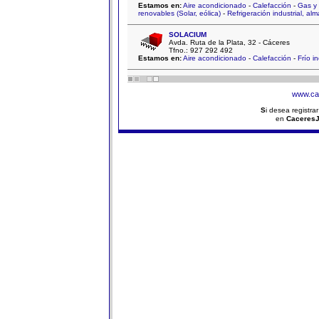
Estamos en:
Aire acondicionado
-
Calefacción
-
Gas y 
renovables (Solar, eólica)
-
Refrigeración industrial, alm
SOLACIUM
Avda. Ruta de la Plata, 32 - Cáceres
Tfno.: 927 292 492
Estamos en:
Aire acondicionado
-
Calefacción
-
Frío in
www.ca
S
i desea registra
en
Caceres