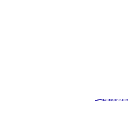
www.caceresjoven.com