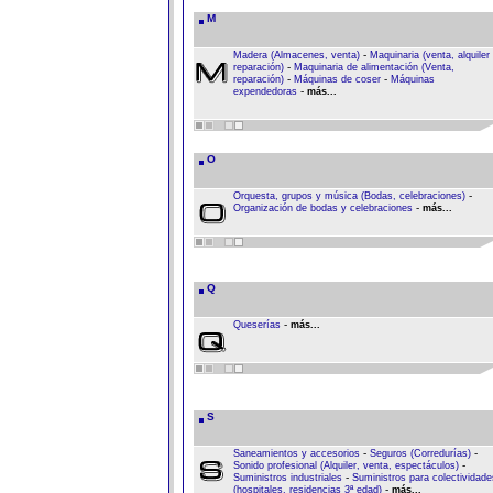
M
-
Madera (Almacenes, venta)
Maquinaria (venta, alquiler
-
reparación)
Maquinaria de alimentación (Venta,
-
-
reparación)
Máquinas de coser
Máquinas
-
expendedoras
más...
O
-
Orquesta, grupos y música (Bodas, celebraciones)
-
Organización de bodas y celebraciones
más...
Q
-
Queserías
más...
S
-
-
Saneamientos y accesorios
Seguros (Corredurías)
-
Sonido profesional (Alquiler, venta, espectáculos)
-
Suministros industriales
Suministros para colectividade
-
(hospitales, residencias 3ª edad)
más...