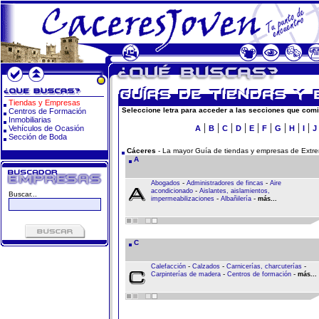
Tiendas y Empresas
Seleccione letra para acceder a las secciones que comi
Centros de Formación
Inmobiliarias
|
|
|
|
|
|
|
|
|
Vehículos de Ocasión
A
B
C
D
E
F
G
H
I
J
Sección de Boda
Cáceres
- La mayor Guía de tiendas y empresas de Extr
A
-
-
Abogados
Administradores de fincas
Aire
-
acondicionado
Aislantes, aislamientos,
Buscar...
-
-
impermeabilizaciones
Albañilería
más...
C
-
-
-
Calefacción
Calzados
Carnicerías, charcuterías
-
-
Carpinterías de madera
Centros de formación
más...