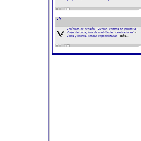
V
-
-
Vehículos de ocasión
Viveros, centros de jardinería
-
Viajes de boda, luna de miel (Bodas, celebraciones)
-
Vinos y licores, tiendas especializadas
más...