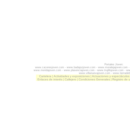
Portales Joven:
www.caceresjoven.com
-
www.badajozjoven.com
-
www.moralejajoven.com
www.meridajoven.com
-
www.plasenciajoven.com
-
www.trujillojoven.com
-
ww
www.villanuevajoven.com
-
www.tierrade
Cartelera
Actividades y exposiciones
Actuaciones y espectáculos
|
|
Enlaces de interés
Callejero
Condiciones Generales
Registro de 
|
|
|