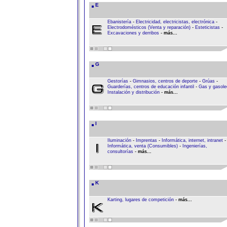
E
-
-
Ebanistería
Electricidad, electricistas, electrónica
-
-
Electrodomésticos (Venta y reparación)
Esteticistas
-
Excavaciones y derribos
más...
G
-
-
-
Gestorías
Gimnasios, centros de deporte
Grúas
-
Guarderías, centros de educación infantil
Gas y gasole
-
Instalación y distribución
más...
I
-
-
-
Iluminación
Imprentas
Informática, internet, intranet
-
Informática, venta (Consumibles)
Ingenierías,
-
consultorías
más...
K
-
Karting, lugares de competición
más...