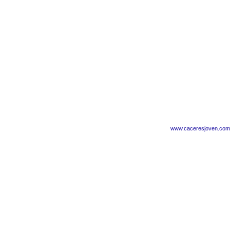
www.caceresjoven.com