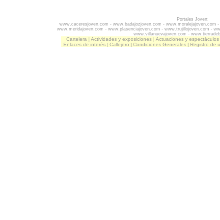
Portales Joven:
www.caceresjoven.com
-
www.badajozjoven.com
-
www.moralejajoven.com
www.meridajoven.com
-
www.plasenciajoven.com
-
www.trujillojoven.com
-
ww
www.villanuevajoven.com
-
www.tierrade
Cartelera
Actividades y exposiciones
Actuaciones y espectáculos
|
|
Enlaces de interés
Callejero
Condiciones Generales
Registro de 
|
|
|