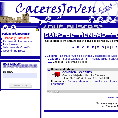
Tiendas y Empresas
Seleccione letra para acceder a las secciones que comi
Centros de Formación
Inmobiliarias
|
|
|
|
|
|
|
|
|
Vehículos de Ocasión
A
B
C
D
E
F
G
H
I
J
Sección de Boda
Cáceres
- La mayor Guía de tiendas y empresas de Extr
Cáceres
- Subsecciones en:
S
- PYMES, guide, negocio
Cáceres
- Sistemas de riego
Sistemas de riego
Buscar...
COMERCIAL CÁCERES
Ctra. de Miajadas, Km. 2 - Cáceres
Tfno.: 927 241 401 Fax: 927 249 093
Estamos en:
Aire acondicionado
-
Calefacción
-
Frío in
Fontanería
www.ca
S
i desea registra
en
Caceres