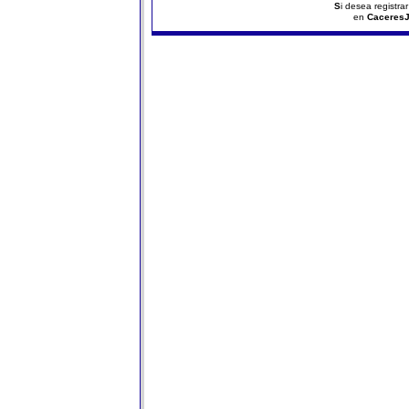
S
i desea registra
en
Caceres