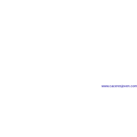
www.caceresjoven.com