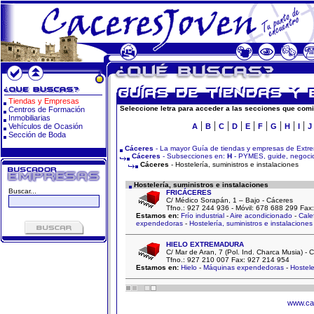
Tiendas y Empresas
Seleccione letra para acceder a las secciones que comi
Centros de Formación
Inmobiliarias
|
|
|
|
|
|
|
|
|
Vehículos de Ocasión
A
B
C
D
E
F
G
H
I
J
Sección de Boda
Cáceres
- La mayor Guía de tiendas y empresas de Extr
Cáceres
- Subsecciones en:
H
- PYMES, guide, negocio
Cáceres
- Hostelería, suministros e instalaciones
Hostelería, suministros e instalaciones
Buscar...
FRICÁCERES
C/ Médico Sorapán, 1 – Bajo - Cáceres
Tfno.: 927 244 936 - Móvil: 678 688 299 Fax
Estamos en:
Frío industrial
-
Aire acondicionado
-
Cale
expendedoras
-
Hostelería, suministros e instalaciones
HIELO EXTREMADURA
C/ Mar de Aran, 7 (Pol. Ind. Charca Musia) 
Tfno.: 927 210 007 Fax: 927 214 954
Estamos en:
Hielo
-
Máquinas expendedoras
-
Hostele
www.ca