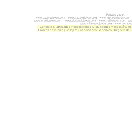
Portales Joven:
www.caceresjoven.com
-
www.badajozjoven.com
-
www.moralejajoven.com
www.meridajoven.com
-
www.plasenciajoven.com
-
www.trujillojoven.com
-
ww
www.villanuevajoven.com
-
www.tierrade
Cartelera
Actividades y exposiciones
Actuaciones y espectáculos
|
|
Enlaces de interés
Callejero
Condiciones Generales
Registro de 
|
|
|