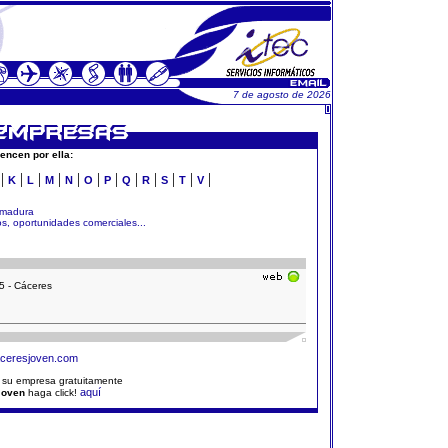
7 de agosto de 2026
encen por ella:
|
|
|
|
|
|
|
|
|
|
|
|
K
L
M
N
O
P
Q
R
S
T
V
emadura
, oportunidades comerciales...
5 - Cáceres
ceresjoven.com
r su empresa gratuitamente
aquí
Joven
haga click!