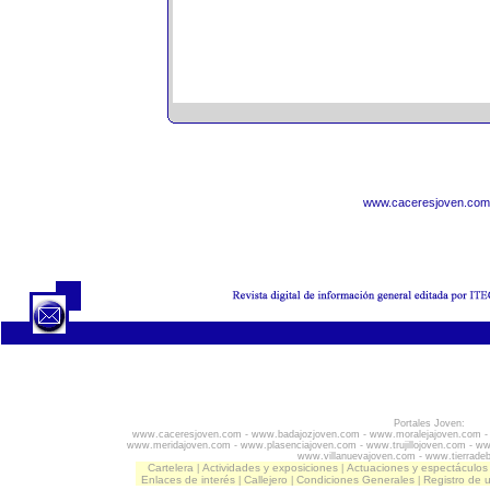
www.caceresjoven.com
Portales Joven:
www.caceresjoven.com
-
www.badajozjoven.com
-
www.moralejajoven.com
www.meridajoven.com
-
www.plasenciajoven.com
-
www.trujillojoven.com
-
ww
www.villanuevajoven.com
-
www.tierrade
Cartelera
Actividades y exposiciones
Actuaciones y espectáculos
|
|
Enlaces de interés
Callejero
Condiciones Generales
Registro de 
|
|
|