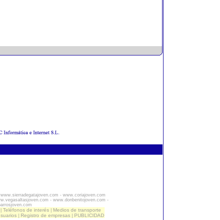
-
www.sierradegatajoven.com
-
www.coriajoven.com
w.vegasaltasjoven.com
-
www.donbenitojoven.com
-
barrosjoven.com
Teléfonos de interés
Medios de transporte
|
|
usuarios
Registro de empresas
PUBLICIDAD
|
|