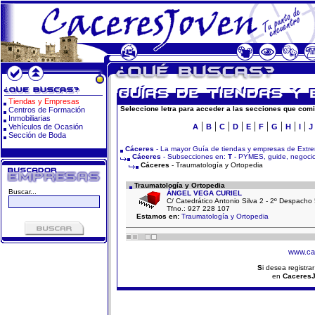
Tiendas y Empresas
Seleccione letra para acceder a las secciones que comi
Centros de Formación
Inmobiliarias
|
|
|
|
|
|
|
|
|
Vehículos de Ocasión
A
B
C
D
E
F
G
H
I
J
Sección de Boda
Cáceres
- La mayor Guía de tiendas y empresas de Extr
Cáceres
- Subsecciones en:
T
- PYMES, guide, negocios
Cáceres
- Traumatología y Ortopedia
Traumatología y Ortopedia
Buscar...
ÁNGEL VEGA CURIEL
C/ Catedrático Antonio Silva 2 - 2º Despacho 
Tfno.: 927 228 107
Estamos en:
Traumatología y Ortopedia
www.ca
S
i desea registra
en
Caceres