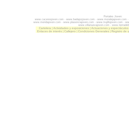
Portales Joven:
www.caceresjoven.com
-
www.badajozjoven.com
-
www.moralejajoven.com
www.meridajoven.com
-
www.plasenciajoven.com
-
www.trujillojoven.com
-
ww
www.villanuevajoven.com
-
www.tierrade
Cartelera
Actividades y exposiciones
Actuaciones y espectáculos
|
|
Enlaces de interés
Callejero
Condiciones Generales
Registro de 
|
|
|