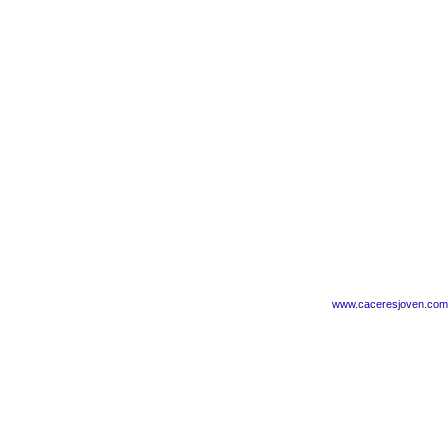
www.caceresjoven.com