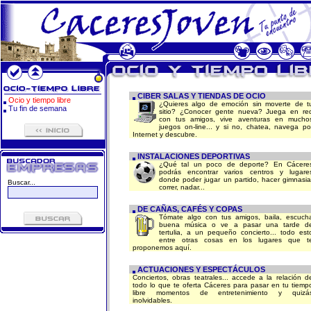
CIBER SALAS Y TIENDAS DE OCIO
Ocio y tiempo libre
¿Quieres algo de emoción sin moverte de t
Tu fin de semana
sitio? ¿Conocer gente nueva? Juega en re
con tus amigos, vive aventuras en mucho
juegos on-line... y si no, chatea, navega po
Internet y descubre.
INSTALACIONES DEPORTIVAS
¿Qué tal un poco de deporte? En Cácere
podrás encontrar varios centros y lugare
donde poder jugar un partido, hacer gimnasia
Buscar...
correr, nadar...
DE CAÑAS, CAFÉS Y COPAS
Tómate algo con tus amigos, baila, escuch
buena música o ve a pasar una tarde d
tertulia, a un pequeño concierto... todo est
entre otras cosas en los lugares que t
proponemos aquí.
ACTUACIONES Y ESPECTÁCULOS
Conciertos, obras teatrales... accede a la relación d
todo lo que te oferta Cáceres para pasar en tu tiemp
libre momentos de entretenimiento y quizá
inolvidables.