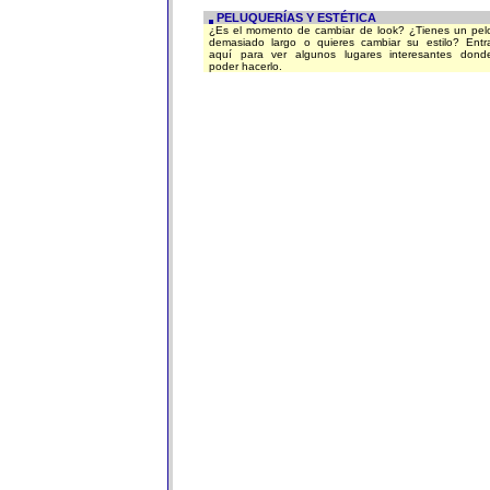
PELUQUERÍAS Y ESTÉTICA
¿Es el momento de cambiar de look? ¿Tienes un pel
demasiado largo o quieres cambiar su estilo? Entr
aquí para ver algunos lugares interesantes dond
poder hacerlo.